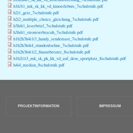
h1h3i1_mk_sk_kk_vd_kinoerlebnis_7schulstufe.pdf
h2i1_geiz_7schulstufe.pdf
h2i2_multiple_choice_gleichung_7schulstufe.pdf
h3h4i1_leserbrief_7schulstufe.pdf
h3h4i1_stromverbracuh_7schulstufe.pdf
h1h2h3h4i1i3_handy_sendemast_7schulstufe.pdf
h1h2h3h4i4_stundenloehne_7schulstufe.pdf
h1h2h3h4i1i2_finanzberater_8schulstufe.pdf
h1h2i1i3_mk_sk_pk_kk_vd_auf_dem_sportplatz_8schulstufe.pdf
h4i4_median_8schulstufe.pdf
PROJEKTINFORMATION
IMPRESSUM