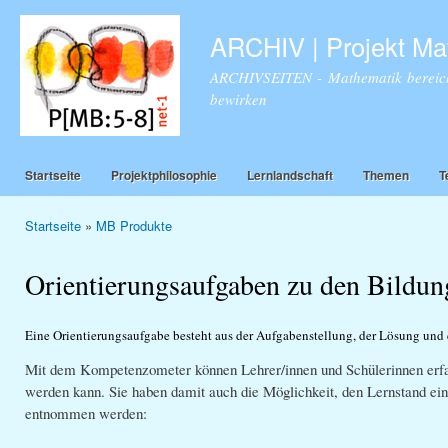
Dir
zu
ARCHIV | Projekt Ma
Inha
ARCHIVSEITEN - Mathematik bereich
bewirken
Startseite
Projektphilosophie
Lernlandschaft
Themen
T
Startseite
»
MB Produkte
Sie sind hier
Orientierungsaufgaben zu den Bildun
Eine Orientierungsaufgabe besteht aus der Aufgabenstellung, der Lösung un
Mit dem Kompetenzometer können Lehrer/innen und Schülerinnen erfah
werden kann. Sie haben damit auch die Möglichkeit, den Lernstand e
entnommen werden: