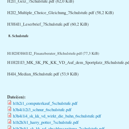
H2I1_Geiz_7Schulstufe.pdf
(62,0 KiB)
H2I2_Multiple_Choice_Gleichung_7Schulstufe.pdf
(58,2 KiB)
H3H4I1_Leserbrief_7Schulstufe.pdf
(60,2 KiB)
8. Schulstufe
H1H2H3H4I1I2_Finanzberater_8Schulstufe.pdf
(77,3 KiB)
H1H2I1I3_MK_SK_PK_KK_VD_Auf_dem_Sportplatz_8Schulstufe.p
H4I4_Median_8Schulstufe.pdf
(53,9 KiB)
Datei(en):
h1h2i1_computerkauf_5schulstufe.pdf
h3h4i1i2i3_schnur_6schulstufe.pdf
h3h4i1i4_sk_kk_vd_wirkt_die_bahn_6schulstufe.pdf
h1h2h3i1_harry_potter_7schulstufe.pdf
h1h2h4i1_sk_kk_vd_abschlusszeitung_7schulstufe.pdf