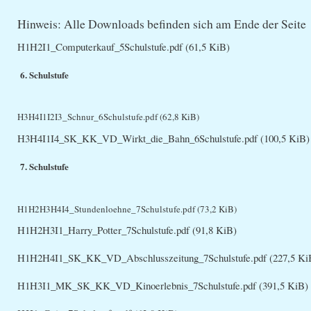
Hinweis: Alle Downloads befinden sich am Ende der Seite
H1H2I1_Computerkauf_5Schulstufe.pdf
(61,5 KiB)
6. Schulstufe
H3H4I1I2I3_Schnur_6Schulstufe.pdf
(62,8 KiB)
H3H4I1I4_SK_KK_VD_Wirkt_die_Bahn_6Schulstufe.pdf
(100,5 KiB)
7. Schulstufe
H1H2H3H4I4_Stundenloehne_7Schulstufe.pdf
(73,2 KiB)
H1H2H3I1_Harry_Potter_7Schulstufe.pdf
(91,8 KiB)
H1H2H4I1_SK_KK_VD_Abschlusszeitung_7Schulstufe.pdf
(227,5 Ki
H1H3I1_MK_SK_KK_VD_Kinoerlebnis_7Schulstufe.pdf
(391,5 KiB)