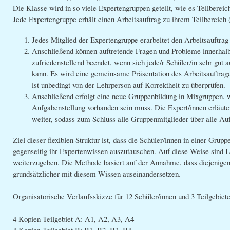
Die Klasse wird in so viele Expertengruppen geteilt, wie es Teilbereich
Jede Expertengruppe erhält einen Arbeitsauftrag zu ihrem Teilbereich 
Jedes Mitglied der Expertengruppe erarbeitet den Arbeitsauftrag 
Anschließend können auftretende Fragen und Probleme innerhalb 
zufriedenstellend beendet, wenn sich jede/r Schüler/in sehr gut 
kann. Es wird eine gemeinsame Präsentation des Arbeitsauftrage
ist unbedingt von der Lehrperson auf Korrektheit zu überprüfen.
Anschließend erfolgt eine neue Gruppenbildung in Mixgruppen, w
Aufgabenstellung vorhanden sein muss. Die Expert/innen erläut
weiter, sodass zum Schluss alle Gruppenmitglieder über alle A
Ziel dieser flexiblen Struktur ist, dass die Schüler/innen in einer Gru
gegenseitig ihr Expertenwissen auszutauschen. Auf diese Weise sind 
weiterzugeben. Die Methode basiert auf der Annahme, dass diejenigen,
grundsätzlicher mit diesem Wissen auseinandersetzen.
Organisatorische Verlaufsskizze für 12 Schüler/innen und 3 Teilgebiet
4 Kopien Teilgebiet A: A1, A2, A3, A4
4 Kopien Teilgebiet B: B1, B2, B3, B4