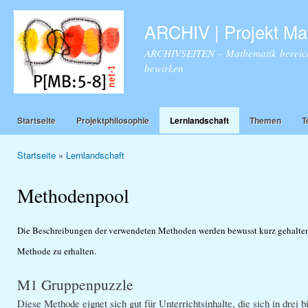
Dir
zu
ARCHIV | Projekt Ma
Inha
ARCHIVSEITEN - Mathematik bereich
bewirken
Startseite
Projektphilosophie
Lernlandschaft
Themen
T
Startseite
»
Lernlandschaft
Sie sind hier
Methodenpool
Die Beschreibungen der verwendeten Methoden werden bewusst kurz gehalten. 
Methode zu erhalten.
M1 Gruppenpuzzle
Diese Methode eignet sich gut für Unterrichtsinhalte, die sich in drei 