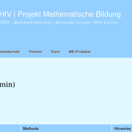
Direkt
zum
IV | Projekt Mathematische Bildung
Inhalt
TEN - Mathematik bereichern | Miteinander bewegen | Mehr bewirken
nlandschaft
Themen
Team
MB Produkte
 min)
Methode
Hinweise