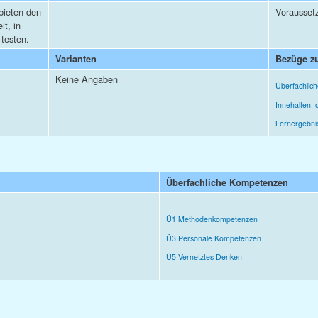
bieten den
Vorausset
it, in
testen.
Varianten
Bezüge zu
Keine Angaben
Überfachlic
Innehalten, 
Lernergebni
Überfachliche Kompetenzen
Ü1 Methodenkompetenzen
Ü3 Personale Kompetenzen
Ü5 Vernetztes Denken