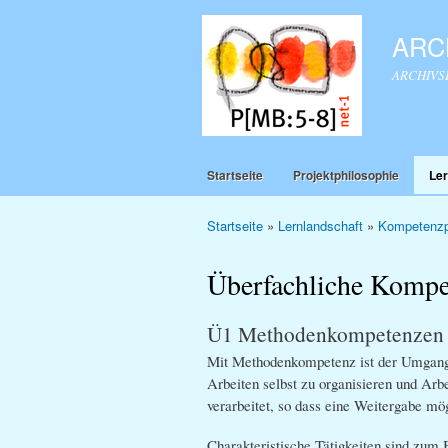
ARCH
ARCHIVSEI
Startseite
Projektphilosophie
Ler
Startseite
»
Lernlandschaft
»
Kompetenzp
Sie sind hier
Überfachliche Kompe
Ü1 Methodenkompetenzen
Mit Methodenkompetenz ist der Umgang 
Arbeiten selbst zu organisieren und Arbe
verarbeitet, so dass eine Weitergabe mö
Charakteristische Tätigkeiten sind zum B