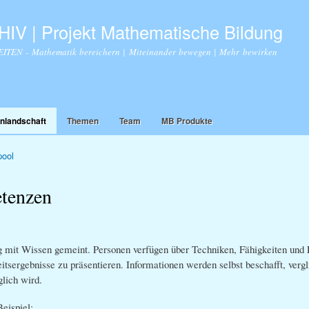
Direkt
zum
IV | Projekt Mathematische Bildung
Inhalt
TEN - Mathematik bereichern | Miteinander bewegen | Mehr bewirken
nlandschaft
Themen
Team
MB Produkte
ool
tenzen
mit Wissen gemeint. Personen verfügen über Techniken, Fähigkeiten und E
itsergebnisse zu präsentieren. Informationen werden selbst beschafft, vergl
glich wird.
eispiel: