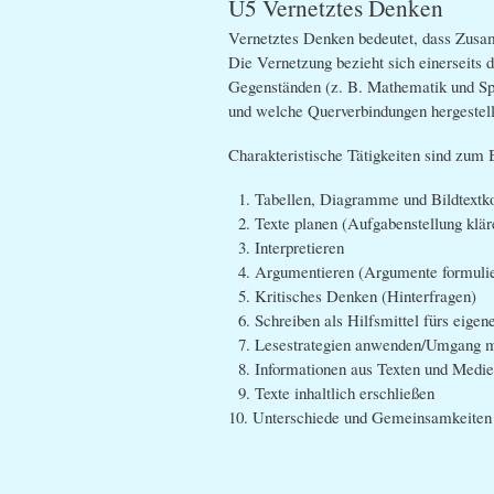
Ü5 Vernetztes Denken
Vernetztes Denken bedeutet, dass Zus
Die Vernetzung bezieht sich einerseits d
Gegenständen (z. B. Mathematik und Sp
und welche Querverbindungen hergestel
Charakteristische Tätigkeiten sind zum B
1. Tabellen, Diagramme und Bildtextko
2. Texte planen (Aufgabenstellung klär
3. Interpretieren
4. Argumentieren (Argumente formuli
5. Kritisches Denken (Hinterfragen)
6. Schreiben als Hilfsmittel fürs eigen
7. Lesestrategien anwenden/Umgang mi
8. Informationen aus Texten und Medi
9. Texte inhaltlich erschließen
10. Unterschiede und Gemeinsamkeiten 