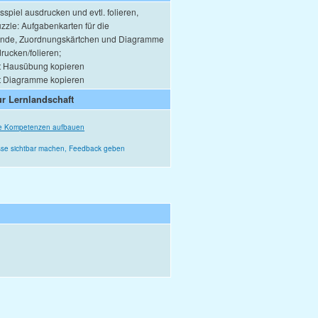
spiel ausdrucken und evtl. folieren,
zle: Aufgabenkarten für die
unde, Zuordnungskärtchen und Diagramme
drucken/folieren;
tt Hausübung kopieren
tt Diagramme kopieren
r Lernlandschaft
he Kompetenzen aufbauen
sse sichtbar machen, Feedback geben