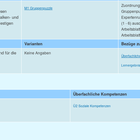
Zuordnungs
M1 Gruppenpuzzle
esen
Gruppenpuz
Balken- und
Expertenr
estigen
(1 - 6) aus
Arbeitsbla
Arbeitsbla
Varianten
Bezüge zu
d für die
Keine Angaben
Überfachlic
Lernergebni
Überfachliche Kompetenzen
Ü2 Soziale Kompetenzen