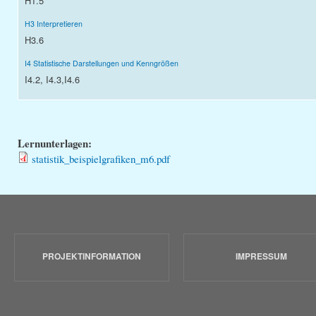
H1.5
H3 Interpretieren
H3.6
I4 Statistische Darstellungen und Kenngrößen
I4.2, I4.3,I4.6
Lernunterlagen:
statistik_beispielgrafiken_m6.pdf
PROJEKTINFORMATION
IMPRESSUM