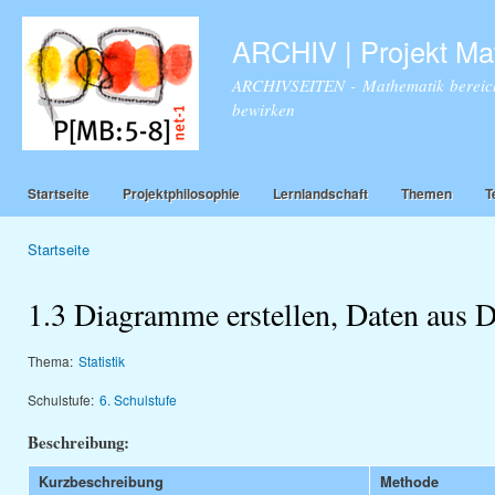
Dir
zu
ARCHIV | Projekt Ma
Inha
ARCHIVSEITEN - Mathematik bereich
bewirken
Startseite
Projektphilosophie
Lernlandschaft
Themen
T
Startseite
Sie sind hier
1.3 Diagramme erstellen, Daten aus 
Thema:
Statistik
Schulstufe:
6. Schulstufe
Beschreibung:
Kurzbeschreibung
Methode