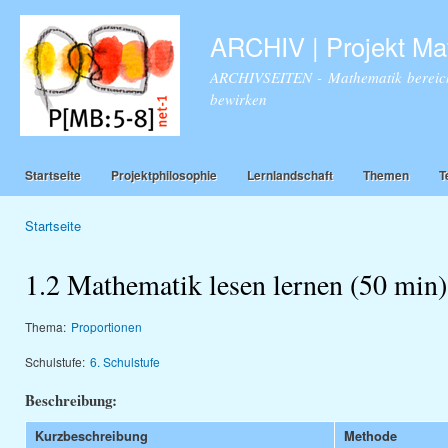
Dir
zu
ARCHIV | Projekt Ma
Inha
ARCHIVSEITEN - Mathematik bereich
bewirken
Startseite
Projektphilosophie
Lernlandschaft
Themen
T
Startseite
Sie sind hier
1.2 Mathematik lesen lernen (50 min)
Thema:
Proportionen
Schulstufe:
6. Schulstufe
Beschreibung:
Kurzbeschreibung
Methode