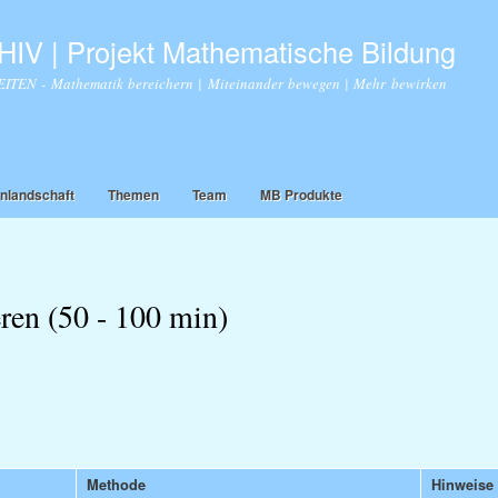
Direkt
zum
IV | Projekt Mathematische Bildung
Inhalt
TEN - Mathematik bereichern | Miteinander bewegen | Mehr bewirken
nlandschaft
Themen
Team
MB Produkte
ren (50 - 100 min)
Methode
Hinweise