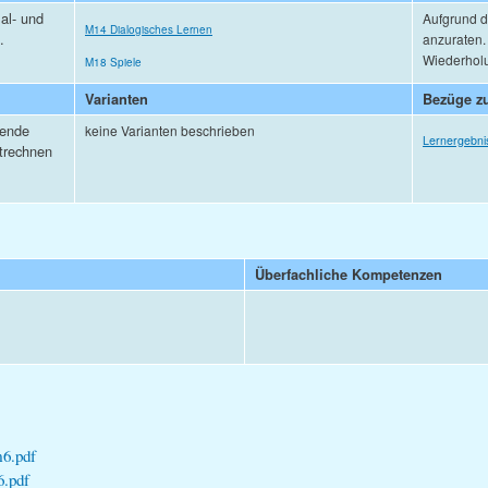
al- und
Aufgrund de
M14 Dialogisches Lernen
.
anzuraten.
Wiederholu
M18 Spiele
Varianten
Bezüge zu
gende
keine Varianten beschrieben
Lernergebni
trechnen
Überfachliche Kompetenzen
m6.pdf
6.pdf