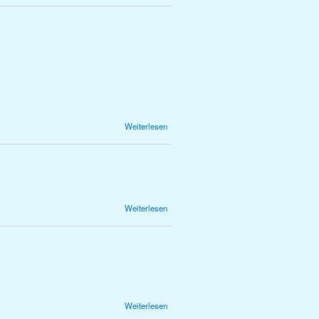
zur 7.
Schulstufe
über 0.
Weiterlesen
Hinweis
zur 6.
Schulstufe
über 0.
Weiterlesen
Hinweis
zur 5.
Schulstufe
über
Weiterlesen
Allgemeine