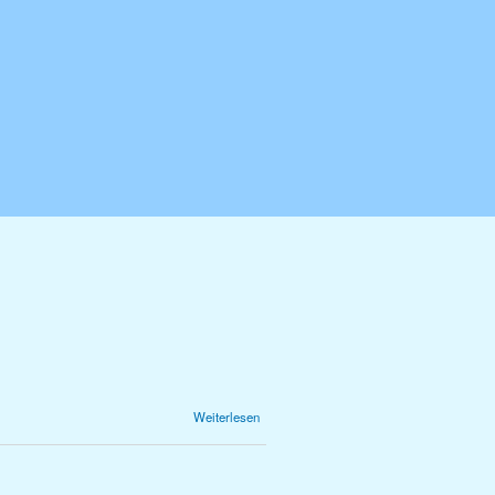
über 1.1
Weiterlesen
Kompetenzaufbau
durch Referate