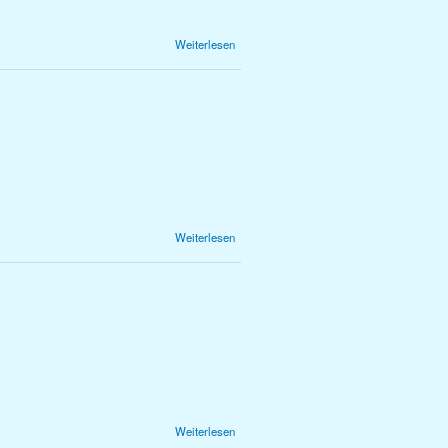
über 1.
Weiterlesen
Referate
über 0.
Weiterlesen
Hinweis
zur 8.
Schulstufe
über 0.
Weiterlesen
Hinweis