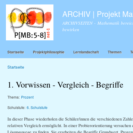
Dir
zu
ARCHIV | Projekt Ma
Inha
ARCHIVSEITEN - Mathematik bereich
bewirken
Startseite
Projektphilosophie
Lernlandschaft
Themen
T
Startseite
Sie sind hier
1. Vorwissen - Vergleich - Begriffe
Thema:
Prozent
Schulstufe:
6. Schulstufe
In dieser Phase wiederholen die Schüler/innen die verschiedenen Zahle
relativen Vergleich ermöglicht. In einer Probierorientierung versuche
Lösungswege zu finden. Sie erarbeiten die Begriffe Grundwert, Prozent