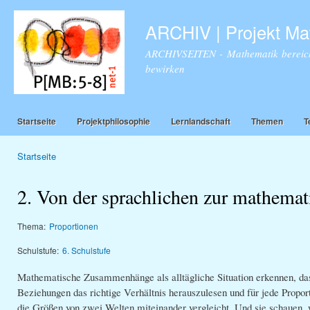
Dir
zu
ARCHIV | Projekt Ma
Inha
ARCHIVSEITEN - Mathematik bereich
bewirken
Startseite
Projektphilosophie
Lernlandschaft
Themen
T
Startseite
Sie sind hier
2. Von der sprachlichen zur mathemat
Thema:
Proportionen
Schulstufe:
6. Schulstufe
Mathematische Zusammenhänge als alltägliche Situation erkennen, das i
Beziehungen das richtige Verhältnis herauszulesen und für jede Propor
die Größen von zwei Welten miteinander vergleicht. Und sie schauen, w