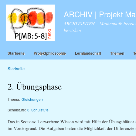
Dir
zu
ARCHIV | Projekt Ma
Inha
ARCHIVSEITEN - Mathematik bereich
bewirken
Startseite
Projektphilosophie
Lernlandschaft
Themen
T
Startseite
Sie sind hier
2. Übungsphase
Thema:
Gleichungen
Schulstufe:
6. Schulstufe
Das in Sequenz 1 erworbene Wissen wird mit Hilfe der Übungsblätter 
im Vordergrund. Die Aufgaben bieten die Möglichkeit der Differenzie