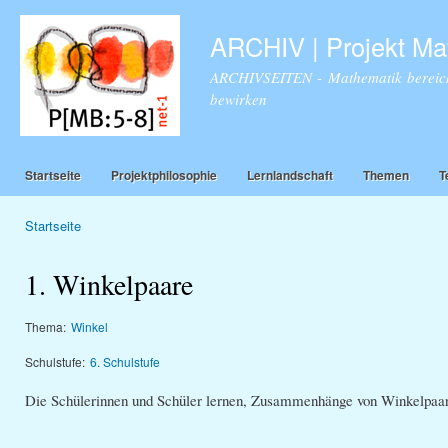
Dir
zu
ARCHIV | Projekt Ma
Inha
ARCHIVSEITEN - Mathematik bereich
bewirken
Startseite
Projektphilosophie
Lernlandschaft
Themen
T
Startseite
Sie sind hier
1. Winkelpaare
Thema:
Winkel
Schulstufe:
6. Schulstufe
Die Schülerinnen und Schüler lernen, Zusammenhänge von Winkelpaar