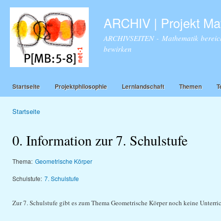
Dir
zu
ARCHIV | Projekt Ma
Inha
ARCHIVSEITEN - Mathematik bereich
bewirken
Startseite
Projektphilosophie
Lernlandschaft
Themen
T
Startseite
Sie sind hier
0. Information zur 7. Schulstufe
Thema:
Geometrische Körper
Schulstufe:
7. Schulstufe
Zur 7. Schulstufe gibt es zum Thema Geometrische Körper noch keine Unterri