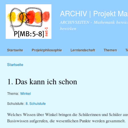
Dir
zu
ARCHIV | Projekt Ma
Inha
ARCHIVSEITEN - Mathematik bereich
bewirken
Startseite
Projektphilosophie
Lernlandschaft
Themen
T
Startseite
Sie sind hier
1. Das kann ich schon
Thema:
Winkel
Schulstufe:
8. Schulstufe
Welches Wissen über Winkel bringen die Schülerinnen und Schüler au
Basiswissen aufgerufen, die wesentlichen Punkte werden gesammelt.