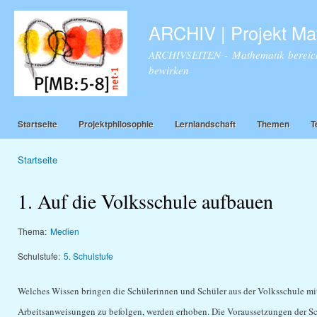
Dir
zu
ARCHIV | Projekt Ma
Inha
ARCHIVSEITEN - Mathematik bereich
bewirken
Startseite
Projektphilosophie
Lernlandschaft
Themen
T
Startseite
Sie sind hier
1. Auf die Volksschule aufbauen
Thema:
Medien
Schulstufe:
5. Schulstufe
Welches Wissen bringen die Schülerinnen und Schüler aus der Volksschule mi
Arbeitsanweisungen zu befolgen, werden erhoben. Die Voraussetzungen der Sch