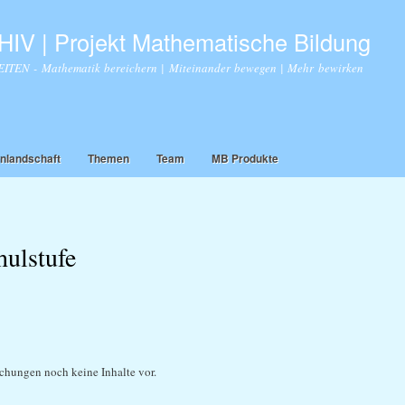
Direkt
zum
IV | Projekt Mathematische Bildung
Inhalt
TEN - Mathematik bereichern | Miteinander bewegen | Mehr bewirken
nlandschaft
Themen
Team
MB Produkte
hulstufe
chungen noch keine Inhalte vor.